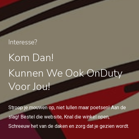
Interesse?
Kom Dan!
Kunnen We Ook OnDuty
Voor Jou!
Stroop je mouwen op, niet lullen maar poetsen! Aan de
slag! Bestel die website, Knal die winkel open,
Schreeuw het van de daken en zorg dat je gezien wordt.